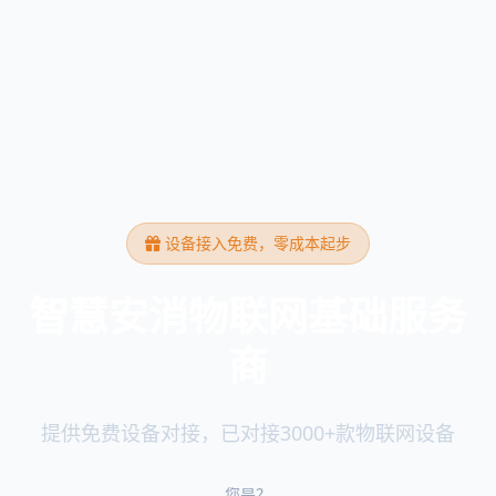
设备接入免费，零成本起步
智慧安消物联网基础服务
商
提供免费设备对接，已对接3000+款物联网设备
您是？