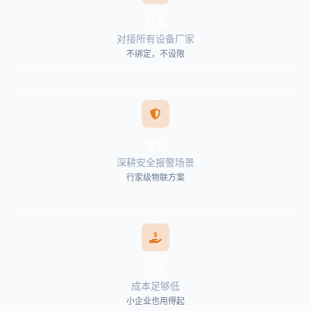
开放
对接所有设备厂家
不绑定，不设限
专业
深耕安全报警场景
行家级物联方案
平民
成本足够低
小企业也用得起